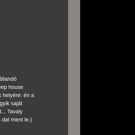
állandó 
eep house 
 helyére: én a 
yik saját 
... Tavaly 
 dal ment le.) 