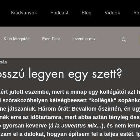
Kiadványok
Podcast
Blog
Videók
Ró
Klub látogatás
East Fest
juventus mix
asás
discofox
új vár klub
hatások
divino
sszú legyen egy szett?
ért jutott eszembe, mert a minap egy kollégától azt h
 szórakozóhelyen kétségbeesett "kollégák" sopánko
lene játszaniuk. Három órát! Bevallom őszintén, én u
ék erre az időtartamra, mert abba aztán tényleg öss
ó gyorsan keverve (
á la Juventus Mix..
.), és nem lenne
am el a dalokat, hogyan építsem fel a teljes estét. I