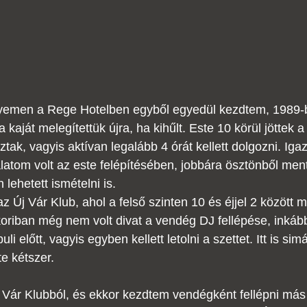
lyemen a Rege Hotelben egyből egyedül kezdtem, 1989-
aját melegítettük újra, ha kihűlt. Este 10 körül jöttek 
ztak, vagyis aktívan legalább 4 órát kellett dolgozni. Iga
latom volt az este felépítésében, jobbára ösztönből men
lehetett ismételni is.
z Új Vár Klub, ahol a felső szinten 10 és éjjel 2 között me
kkoriban még nem volt divat a vendég DJ fellépése, inká
uli előtt, vagyis egyben kellett letolni a szettet. Itt is sim
e kétszer. 
 Vár Klubból, és ekkor kezdtem vendégként fellépni más