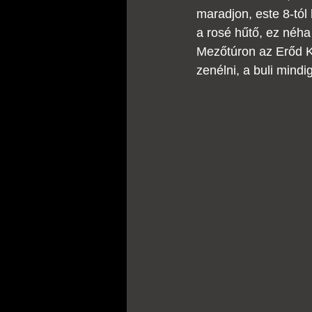
maradjon, este 8-tól
a rosé hűtő, ez néha
Mezőtúron az Erőd Kl
zenélni, a buli mindig