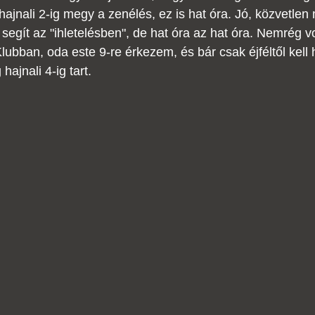
 hajnali 2-ig megy a zenélés, ez is hat óra. Jó, közvetle
 segít az "ihletelésben", de hat óra az hat óra. Nemrég v
ubban, oda este 9-re érkezem, és bár csak éjféltől kell
 hajnali 4-ig tart.