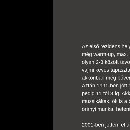
Az első rezidens he
még warm-up, max. a k
olyan 2-3 között távo
vajmi kevés tapaszta
akkoriban még bőven 
Aztán 1991-ben jött a
pedig 11-től 3-ig. A
muzsikáltak, ők is a b
órányi munka, hetent
2001-ben jöttem el a