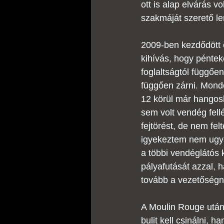
ott is alap elvárás 
szakmáját szerető le
2009-ben kezdődött 
kihívás, hogy péntek
foglaltságtól függően
függően zárni. Mondo
12 körül már hangoskod
sem volt vendég fell
fejtörést, de nem fel
igyekeztem nem ugyan
a többi vendéglátós 
pályafutását azzal, 
tovább a vezetőségne
A Moulin Rouge utáni
bulit kell csinálni, 