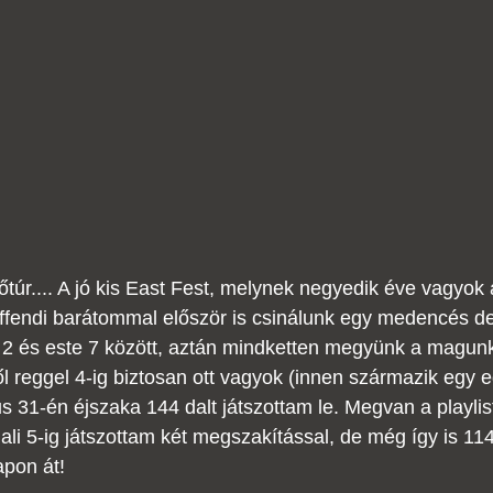
túr.... A jó kis East Fest, melynek negyedik éve vagyok 
Effendi barátommal először is csinálunk egy medencés d
 2 és este 7 között, aztán mindketten megyünk a magunk
l reggel 4-ig biztosan ott vagyok (innen származik egy eg
s 31-én éjszaka 144 dalt játszottam le. Megvan a playlist
nali 5-ig játszottam két megszakítással, de még így is 114
pon át!