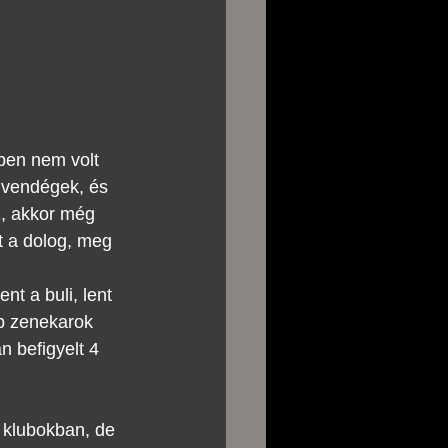
ben nem volt 
a vendégek, és 
z, akkor még 
t a dolog, meg 
nt a buli, lent 
bb zenekarok 
án befigyelt 4 
 klubokban, de 