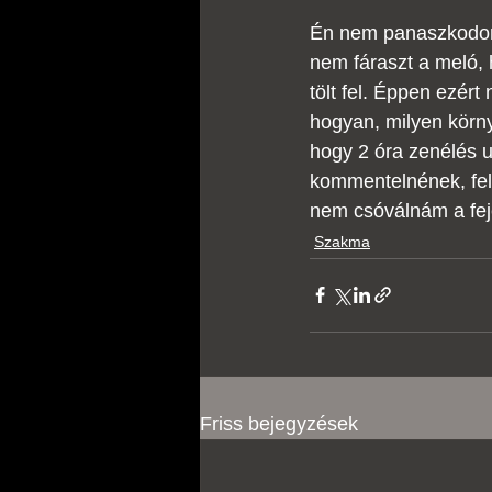
Én nem panaszkodom
nem fáraszt a meló, 
tölt fel. Éppen ezér
hogyan, milyen körny
hogy 2 óra zenélés u
kommentelnének, felf
nem csóválnám a fej
Szakma
Friss bejegyzések