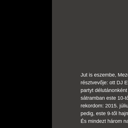
Jut is eszembe, Mező
résztvevője: ott DJ 
partyt délutánonként
sátramban este 10-tő
rekordom: 2015. júliu
pedig, este 9-től haj
És mindezt három na