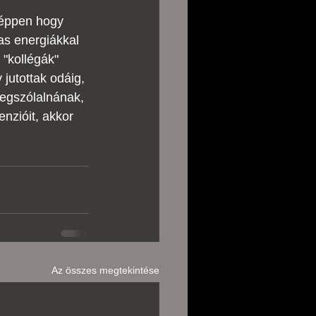
éppen hogy 
as energiákkal 
"kollégák" 
jutottak odáig, 
megszólalnának, 
nzióit, akkor 
Az összes megtekintése