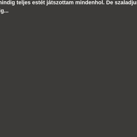
ndig teljes estét játszottam mindenhol. De szaladjun
g...