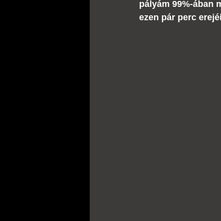
pályám 99%-ában mi
ezen pár perc erejéi