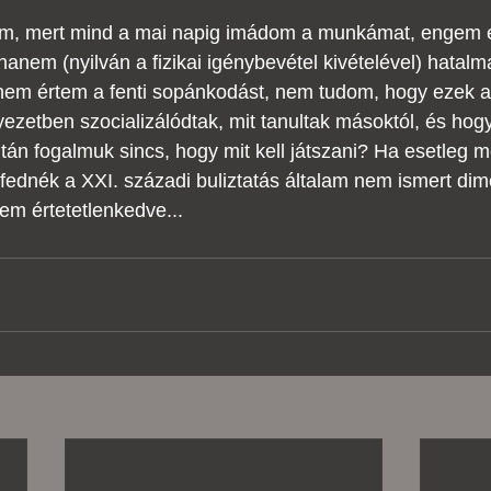
, mert mind a mai napig imádom a munkámat, engem 
hanem (nyilván a fizikai igénybevétel kivételével) hatalm
t nem értem a fenti sopánkodást, nem tudom, hogy ezek a 
ezetben szocializálódtak, mit tanultak másoktól, és hogy 
tán fogalmuk sincs, hogy mit kell játszani? Ha esetleg 
ednék a XXI. századi buliztatás általam nem ismert dime
em értetetlenkedve...