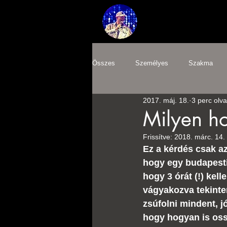
Összes
Személyes
Szakma
2017. máj. 18.
3 perc olv
juventus mix 8
nagyember mix
Milyen ho
Frissítve:
2018. márc. 14.
Ez a kérdés csak az
hogy egy budapesti
hogy 3 órát (!) kel
vágyakozva tekinten
zsúfolni mindent, j
hogy hogyan is ossz