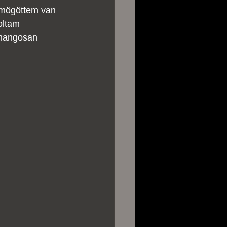
n mögöttem van 
oltam 
 hangosan 