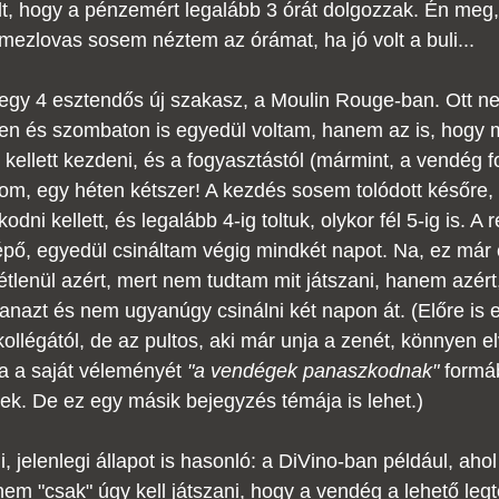
volt, hogy a pénzemért legalább 3 órát dolgozzak. Én meg,
mezlovas sosem néztem az órámat, ha jó volt a buli...
egy 4 esztendős új szakasz, a Moulin Rouge-ban. Ott ne
en és szombaton is egyedül voltam, hanem az is, hogy m
 kellett kezdeni, és a fogyasztástól (mármint, a vendég f
m, egy héten kétszer! A kezdés sosem tolódott későre, á
ni kellett, és legalább 4-ig toltuk, olykor fél 5-ig is. A re
épő, egyedül csináltam végig mindkét napot. Na, ez már 
tétlenül azért, mert nem tudtam mit játszani, hanem azért
azt és nem ugyanúgy csinálni két napon át. (Előre is e
kollégától, de az pultos, aki már unja a zenét, könnyen e
ha a saját véleményét 
"a vendégek panaszkodnak"
 formá
k. De ez egy másik bejegyzés témája is lehet.)
, jelenlegi állapot is hasonló: a DiVino-ban például, ah
hanem "csak" úgy kell játszani, hogy a vendég a lehető leg