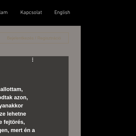
lam
Kapcsolat
English
Bejelentkezés / Regisztráció
allottam, 
dtak azon, 
gyanakkor 
ze lehetne 
 fejtörés, 
gen, mert én a 