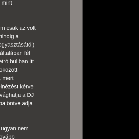
 mint 
m csak az volt 
indig a 
ogyasztásától) 
ltalában fél 
tró buliban itt 
okozott 
, mert 
lnézést kérve 
lvághatja a DJ 
ba öntve adja 
ol ugyan nem 
tovább 