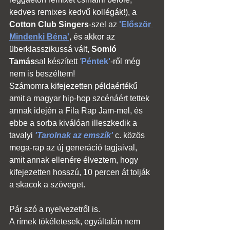
kedves remixes kedvű kollégák!), a 
Cotton Club Singers
-szel az 
'Először 
Mindenki Béna'
, és akkor az 
überklasszikussá vált, 
Somló 
Tamás
sal készített 
'
Péntek'
-ről még 
nem is beszéltem! 
Számomra kifejezetten példaértékű 
amit a magyar hip-hop szcénáért tettek 
annak idején a Fila Rap Jam-mel, és 
ebbe a sorba kiválóan illeszkedik a 
tavalyi 
'Tarolnak az emszík'
 c. közös 
mega-rap az új generáció tagjaival, 
amit annak ellenére élveztem, hogy 
kifejezetten hosszú, 10 percen át tolják 
a skacok a szöveget.
Pár szó a nyelvezetről is.
A rímek tökéletesek, egyáltalán nem 