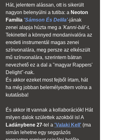
Hát, jelentem alássan, ott is sikerült 
nagyon belenyúlni a tutiba: a 
Neoton 
Família 
'Sámson És Delila
'
-jának 
zenei alapja húzta meg a 
'Kanni-bál'
-t. 
Tekinettel a könnyed mondanivalóra az 
eredeti instrumentál magas zenei 
színvonalára, meg persze az elkészült 
mű színvonalára, szerintem bátran 
nevezhető ez a dal a "magyar Rappers' 
Delight"-nak.
És akkor ezeket most fejből írtam, hát 
ha még jobban belemélyedtem volna a 
kutatásba!
És akkor itt vannak a kollaborációk! Hát 
milyen dalok születtek azokból is! A 
Ladánybene 27
-tel a 
'Valaki Kell'
 (ma 
simán lehetne egy seggrázós 
reggaeton remixet csinálni belőle, 