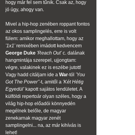
hogy már fel sem tűnik. Csak az, hogy 
jó úgy, ahogy van.  
Mivel a hip-hop zenében roppant fontos 
az okos samplingelés, erre is volt 
fülem: amikor meghallottam, hogy az 
'1x1'
 remixében imádott kedvencem 
George Duke
'Reach Out'
 c. dalának 
hangmintája szerepel, ujjongtam: 
végre, valakinek ez is eszébe jutott! 
Vagy hadd citáljam ide a 
War
-tól
'You 
Got The Power''-
t, amitől a 
'Két Hétig 
Egyedül'
 kapott sajátos lendületet. A 
külföldi repertoár olyan széles, hogy a 
világ hip-hop előadói könnyedén 
megélnek belőle, de magyar 
zenekarnak magyar zenét 
samplingelni... na, az már kihívás is 
lehet!