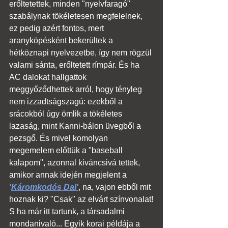
erőltetettek, minden "nyelvfaragó" 
szabálynak tökéletesen megfelelnek, 
ez pedig azért fontos, mert 
aranyköpésként bekerültek a 
hétköznapi nyelvezetbe, így nem rögzül 
valami sánta, erőltetett rímpár. És ha 
AC dalokat hallgattok 
meggyőződhettek arról, hogy tényleg 
nem izzadtságszagú: ezekből a 
srácokból úgy ömlik a tökéletes 
lazaság, mint Kanni-bálon üvegből a 
pezsgő. És mivel komolyan 
megemelem előttük a "baseball 
kalapom", azonnal kiváncsivá tettek, 
amikor annak idején megjelent a 
'
Káromkodós Dal'
, na, vajon ebből mit 
hoznak ki? "Csak" az elvárt színvonalat!
S ha már itt tartunk, a társadalmi 
mondanivaló... Egyik korai példája a 