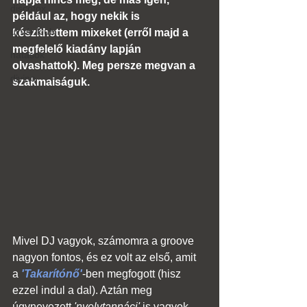
discofox
például az, hogy nekik is 
új vár klub
készíthettem mixeket (erről majd a 
megfelelő kiadány lapján 
hatások
olvashattok). Meg persze megvan a 
divino
szakmaiságuk. 
Mivel DJ vagyok, számomra a groove 
nagyon fontos, és ez volt az első, amit 
a 
'Takarítónő'
-ben megfogott (hisz 
ezzel indul a dal). Aztán meg 
úgynevezett 
'nyelvtannáci'
 is vagyok, 