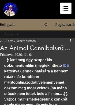
Regisztráció
Bejegyzés
Összes
2019. nov. 7.
3 perc olvasás
Összes
Az Animal Cannibals-ről...
Személyes
Frissítve:
2020. júl. 6.
...jelent meg egy szuper kis 
Szakma
dokumentumfilm (megtekinthető 
IDE
Klub látogatás
kattintva), ennek hatására a bennem 
East Fest
róluk már korábban 
megfogalmazódott véleményemet 
juventus mix
osztom meg most veletek (ha már a 
juventus mix 8
srácok nem tettek bele a filmbe... ;) ).
Sajnos megismerkedésünk konkrét 
nagyember mix
napja nincs meg, de más igen, 