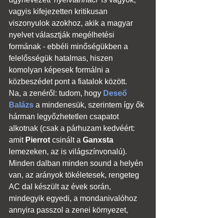
vagyis kifejezetten kritikusan 
viszonyulok azokhoz, akik a magyar 
nyelvet választják megélhetési 
formának - ebbéli minőségükben a 
felelősségük hatalmas, hiszen 
komolyan képesek formálni a 
közbeszédet pont a fiatalok között.
Na, a zenéről: tudom, hogy 
Deseő 
Balázs
 a mindenesük, szerintem így ők 
hárman legyőzhetetlen csapatot 
alkotnak (csak a párhuzam kedvéért: 
amit 
Pierrot
 csinált a 
Ganxsta
lemezeken, az is világszínvonalú). 
Minden dalban minden sound a helyén 
van, az arányok tökéletesek, rengeteg 
AC dal készült az évek során, 
mindegyik egyedi, a mondanivalóhoz 
annyira passzol a zenei környezet, 