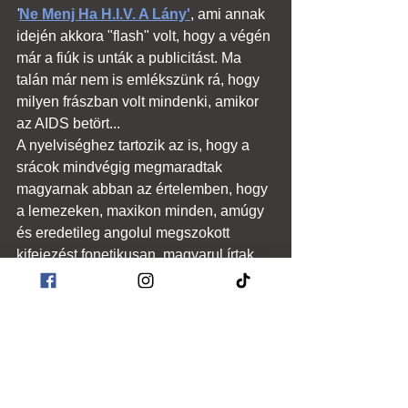
'
Ne Menj Ha H.I.V. A Lány'
, ami annak 
idején akkora "flash" volt, hogy a végén 
már a fiúk is unták a publicitást. Ma 
talán már nem is emlékszünk rá, hogy 
milyen frászban volt mindenki, amikor 
az AIDS betört...
A nyelviséghez tartozik az is, hogy a 
srácok mindvégig megmaradtak 
magyarnak abban az értelemben, hogy 
a lemezeken, maxikon minden, amúgy 
és eredetileg angolul megszokott 
kifejezést fonetikusan, magyarul írtak 
le: "remiksz", "instrumentális", 
"szkreccs", "emszí", stb.
Na, aki idáig elolvasta a szakmailag 
megalapozott ömlengésemet, annak jár 
egy kis bónusz...
A történet: cca. 1996, buli van a szép 