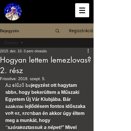
Regisztráció
Bejegyzés
Összes
2015. dec. 10.
3 perc olvasás
Összes
Hogyan lettem lemezlovas?
Személyes
2. rész
Szakma
Frissítve:
2018. szept. 5.
Klub látogatás
Az előző bejegyzést ott hagytam 
abba, hogy bekerültem a Műszaki 
East Fest
Egyetem Új Vár Klubjába. Bár 
juventus mix
szakmai fejlődésem fontos időszaka 
volt ez, azonban én akkor úgy éltem 
juventus mix 8
meg a munkát, hogy 
nagyember mix
"szórakoztassuk a népet!"
 Mivel 