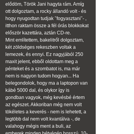
elődöm, Török Jani hagyta rám. Amíg 
ott dolgoztam, a rocky állandó volt - és 
hogy nyugodtan tudjak "fogyasztani"- , 
itthon raktam össze a fél órás blokkokat 
először kazettára, aztán CD-re.
Mint említettem, bakelitről dolgoztam, 
két zöldséges rekeszben voltak a 
lemezek, és ennyi. Ez nagyjából 250 
maxit jelent, ebből oldottam meg a 
pénteket és a szombatot is, ma már 
nem is nagyon tudom hogyan... Ha 
belegondolok, hogy ma a laptopon van 
kábé 5000 dal, és olykor így is 
gondban vagyok, még kevésbé értem 
az egészet. Akkoriban még nem volt 
tökéletes a keverés - nem is lehetett, a 
legtöbb dal nem volt kvantálva -, de 
valahogy mégis ment a buli, az 
emberek minden hétvégén hosszú, 10-