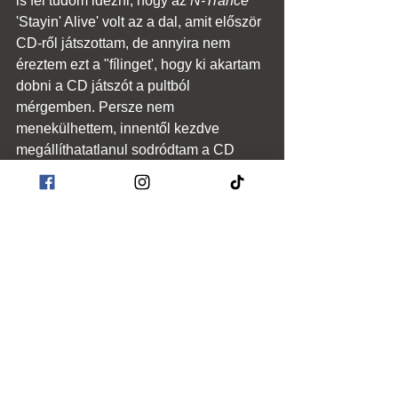
is fel tudom idézni, hogy az 
N-Trance
'Stayin' Alive' volt az a dal, amit először 
CD-ről játszottam, de annyira nem 
éreztem ezt a "fílinget', hogy ki akartam 
dobni a CD játszót a pultból 
mérgemben. Persze nem 
menekülhettem, innentől kezdve 
megállíthatatlanul sodródtam a CD 
irányába, de mondom, ebben komoly 
szerepe volt a rádiónak. Arra már nem 
emlékszem, hogy pontosan mikor 
váltottam véglegesen, de az biztos, 
hogy először két 500-as került a pultba, 
majd pár év múlva jöttek a "százasok", 
aztán azokból három lett, hogy még 
jobban lehessen mixelni - csak egy 
dolog maradt: a klasszikus Dynacord 
keverő, amely 1989-től 2001-ig szolgált 
becsülettel.