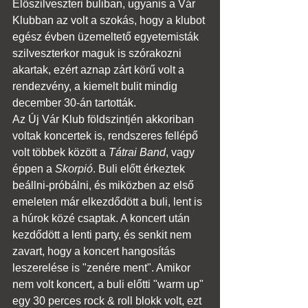
Előszilveszteri buliban, ugyanis a Vár 
Klubban az volt a szokás, hogy a klubot 
egész évben üzemeltető egyetemisták 
szilveszterkor maguk is szórakozni 
akartak, ezért aznap zárt körű volt a 
rendezvény, a kiemelt bulit mindig 
december 30-án tartották.
Az Új Vár Klub földszintjén akkoriban 
voltak koncertek is, rendszeres fellépő 
volt többek között a 
Tátrai Band
, vagy 
éppen a 
Skorpió
. Buli előtt érkeztek 
beállni-próbálni, és miközben az első 
emeleten már elkezdődött a buli, lent is 
a húrok közé csaptak. A koncert után 
kezdődött a lenti party, és senkit nem 
zavart, hogy a koncert hangosítás 
leszerelése is "zenére ment". Amikor 
nem volt koncert, a buli előtti "warm up" 
egy 30 perces rock & roll blokk volt, ezt 