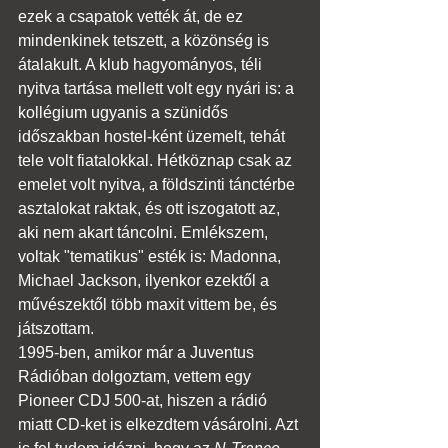
ezek a csapatok vették át, de ez 
mindenkinek tetszett, a közönség is 
átalakult. A klub hagyományos, téli 
nyitva tartása mellett volt egy nyári is: a 
kollégium ugyanis a szünidős 
időszakban hostel-ként üzemelt, tehát 
tele volt fiatalokkal. Hétköznap csak az 
emelet volt nyitva, a földszinti tánctérbe 
asztalokat raktak, és ott iszogatott az, 
aki nem akart táncolni. Emlékszem, 
voltak "tematikus" esték is: Madonna, 
Michael Jackson, ilyenkor ezektől a 
művészektől több maxit vittem be, és 
játszottam.
1995-ben, amikor már a Juventus 
Rádióban dolgoztam, vettem egy 
Pioneer CDJ 500-at, hiszen a rádió 
miatt CD-ket is elkezdtem vásárolni. Azt 