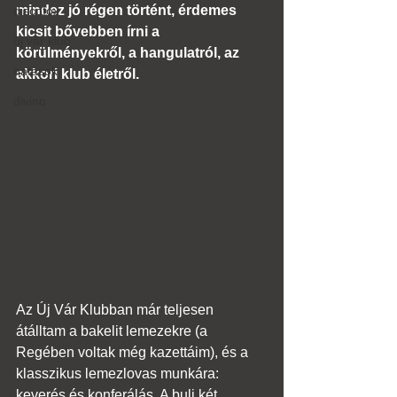
mindez jó régen történt, érdemes 
discofox
kicsit bővebben írni a 
új vár klub
körülményekről, a hangulatról, az 
hatások
akkori klub életről.
divino
Az Új Vár Klubban már teljesen 
átálltam a bakelit lemezekre (a 
Regében voltak még kazettáim), és a 
klasszikus lemezlovas munkára: 
keverés és konferálás. A buli két 