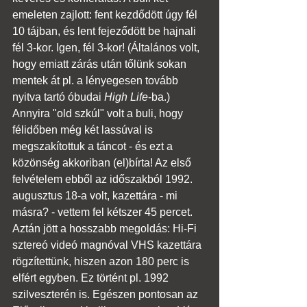
emeleten zajlott: fent kezdődött úgy fél 
10 tájban, és lent fejeződött be hajnali 
fél 3-kor. Igen, fél 3-kor! (Általános volt, 
hogy emiatt zárás után tőlünk sokan 
mentek át pl. a lényegesen tovább 
nyitva tartó óbudai 
High Life
-ba.) 
Annyira "old szkúl" volt a buli, hogy 
félidőben még két lassúval is 
megszakítottuk a táncot - és ezt a 
közönség akkoriban (el)bírta! Az első 
felvételem ebből az időszakból 1992. 
augusztus 18-a volt, kazettára - mi 
másra? - vettem fel kétszer 45 percet. 
Aztán jött a hosszabb megoldás: Hi-Fi 
sztereó videó magnóval VHS kazettára 
rögzítettünk, hiszen azon 180 perc is 
elfért egyben. Ez történt pl. 1992 
szilveszterén is. Egészen pontosan az 