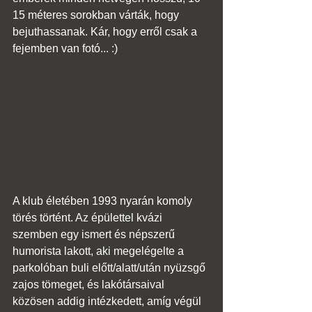
15 méteres sorokban várták, hogy 
bejuthassanak. Kár, hogy erről csak a 
fejemben van fotó... :)
A klub életében 1993 nyarán komoly 
törés történt. Az épülettel kvázi 
szemben egy ismert és népszerű 
humorista lakott, aki megelégelte a 
parkolóban buli előtt/alatt/után nyüzsgő 
zajos tömeget, és lakótársaival 
közösen addig intézkedett, amíg végül 