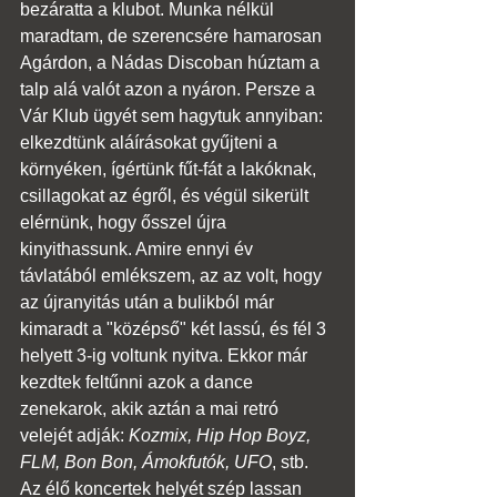
bezáratta a klubot. Munka nélkül 
maradtam, de szerencsére hamarosan 
Agárdon, a Nádas Discoban húztam a 
talp alá valót azon a nyáron. Persze a 
Vár Klub ügyét sem hagytuk annyiban: 
elkezdtünk aláírásokat gyűjteni a 
környéken, ígértünk fűt-fát a lakóknak, 
csillagokat az égről, és végül sikerült 
elérnünk, hogy ősszel újra 
kinyithassunk. Amire ennyi év 
távlatából emlékszem, az az volt, hogy 
az újranyitás után a bulikból már 
kimaradt a "középső" két lassú, és fél 3 
helyett 3-ig voltunk nyitva. Ekkor már 
kezdtek feltűnni azok a dance 
zenekarok, akik aztán a mai retró 
velejét adják: 
Kozmix, Hip Hop Boyz, 
FLM, Bon Bon, Ámokfutók, UFO
, stb. 
Az élő koncertek helyét szép lassan 